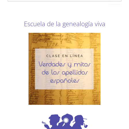
s
c
a
r
Escuela de la genealogía viva
p
o
r
: