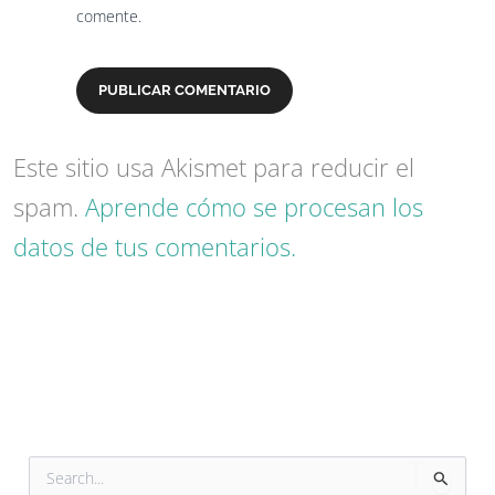
comente.
Este sitio usa Akismet para reducir el
spam.
Aprende cómo se procesan los
datos de tus comentarios.
B
u