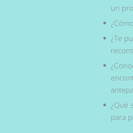
un pro
¿Cómo 
¿Te pu
reconst
¿Cono
encont
antep
¿Qué
para p