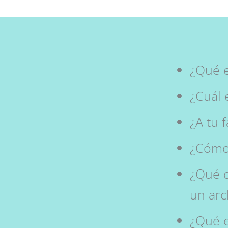
¿Qué e
¿Cuál 
¿A tu 
¿Cómo 
¿Qué 
un arc
¿Qué e