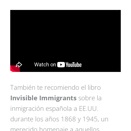
También te recomiendo el libro
Invisible Immigrants
sobre la
inmigración española a EE.UU.
durante los años 1868 y 1945, un
merecido homenaje a aquellos