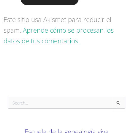
Este sitio usa Akismet para reducir el
spam.
Aprende cómo se procesan los
datos de tus comentarios.
B
u
s
c
a
r
Escuela de la genealogía viva