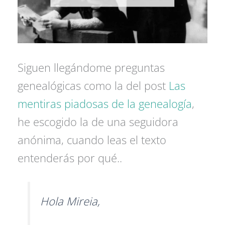
Siguen llegándome preguntas
genealógicas como la del post
Las
mentiras piadosas de la genealogía
,
he escogido la de una seguidora
anónima, cuando leas el texto
entenderás por qué..
Hola Mireia,