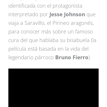
identificada con el protagonista
interpretado por
Jesse Johnson
que
viaja a Saravillo, el Pirineo aragonés,
para conocer más sobre un famoso
cura del que hablaba su bisabuela (la
película está basada en la vida del
legendario párroco
Bruno Fierro
).