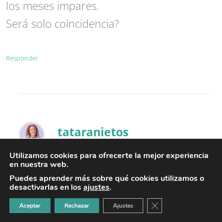
los meses impares.
Será solo coincidencia?
Responder
tataranietos
08/04/2022 a las 8:32
Utilizamos cookies para ofrecerte la mejor experiencia
en nuestra web.
Puedes aprender más sobre qué cookies utilizamos o
desactivarlas en los
ajustes
.
Puede que sea solo coincidencia o que
CERRAR EL BANNER
Aceptar
Rechazar
Ajustes
para vuestra familia los días 6 estén