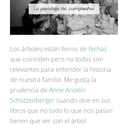
Los árboles están llenos de
fechas
que coinciden pero no todas son
relevantes para entender la historia
de nuestra familia. Me gusta la
prudencia de
Anne Ancelin
Schützenberger
cuando dice en sus
libros que no todo lo que nos pasan
tienen que ver con el árbol