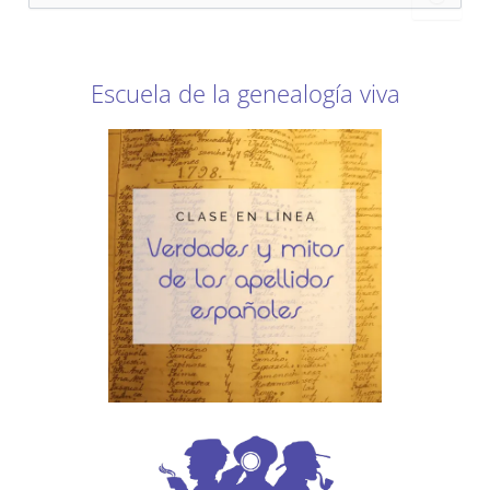
s
c
a
r
Escuela de la genealogía viva
p
o
r
: