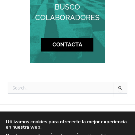
B
u
s
c
a
r
© 2026 tataranietos
p
Utilizamos cookies para ofrecerte la mejor experiencia
o
en nuestra web.
AVISO LEGAL
r
POLÍTICA DE PRIVACIDAD