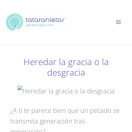
Ir
al
contenido
Heredar la gracia o la
desgracia
¿A ti te parece bien que un pecado se
transmita generación tras
generación?