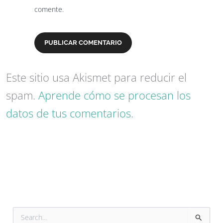
comente.
Este sitio usa Akismet para reducir el
spam.
Aprende cómo se procesan los
datos de tus comentarios.
B
u