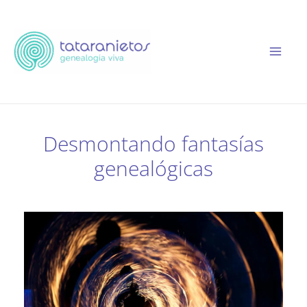
Ir
al
contenido
Desmontando fantasías
genealógicas