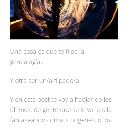
Una cosa es que te flipe la
genealogía…
Y otra ser un/a flipado/a.
Y en este post te voy a hablar de los
últimos, de gente que se le va la olla
fantaseando con sus orígenes, o los