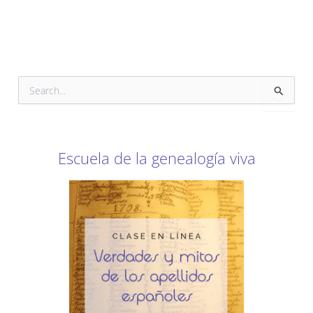
B
u
s
c
a
r
Escuela de la genealogía viva
p
o
r
: