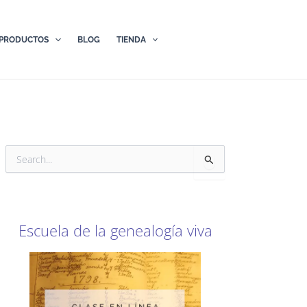
PRODUCTOS
BLOG
TIENDA
B
u
s
c
a
r
Escuela de la genealogía viva
p
o
r
: