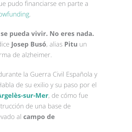
ue pudo financiarse en parte a
owfunding
.
se pueda vivir. No eres nada.
ice
Josep Busó
, alias
Pitu
un
rma de alzheimer.
urante la Guerra Civil Española y
bla de su exilio y su paso por el
rgelès-sur-Mer
, de cómo fue
strucción de una base de
evado al
campo de