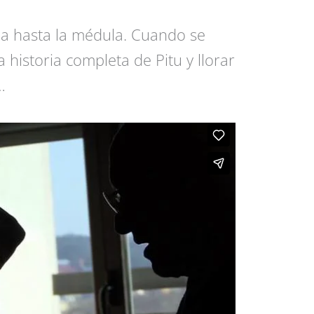
na hasta la médula. Cuando se
 historia completa de Pitu y llorar
…