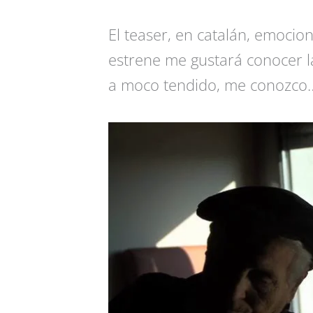
El teaser, en catalán, emocio
estrene me gustará conocer la
a moco tendido, me conozco