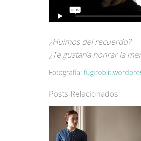
¿Huimos del recuerdo?
¿Te gustaría honrar la me
Fotografía:
fugiroblit.wordpr
Posts Relacionados: