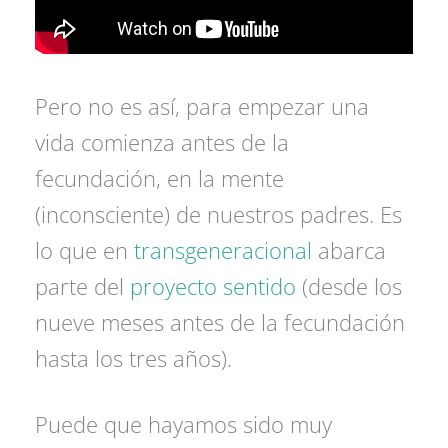
Pero no es así, para empezar una
vida comienza antes de la
fecundación, en la mente
(inconsciente) de nuestros padres. Es
lo que en
transgeneracional
abarca
parte del
proyecto sentido
(desde los
nueve meses antes de la fecundación
hasta los tres años).
Puede que hayamos sido muy