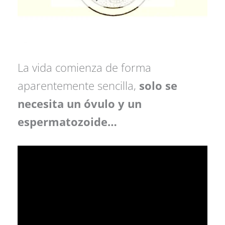
La vida comienza de forma
aparentemente sencilla,
solo se
necesita un óvulo y un
espermatozoide…