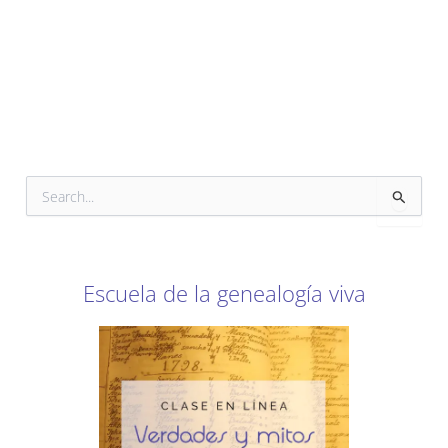
B
u
s
c
a
r
Escuela de la genealogía viva
p
o
r
: