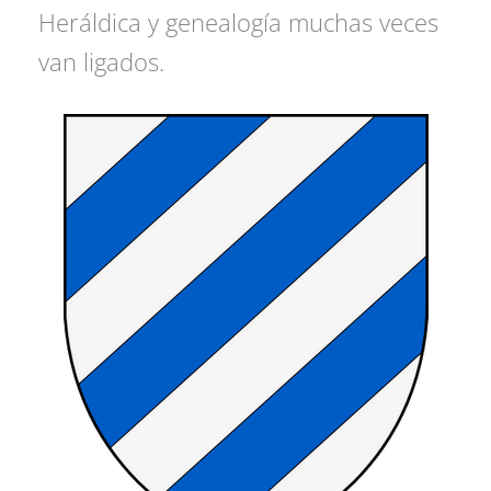
Heráldica y genealogía muchas veces
van ligados.