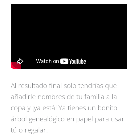
Al resultado final solo tendrías que
añadirle nombres de tu familia a la
copa y ¡ya está! Ya tienes un bonito
árbol genealógico en papel para usar
tú o regalar.