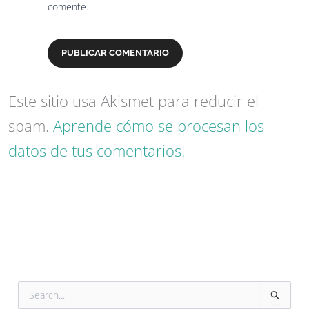
comente.
Este sitio usa Akismet para reducir el
spam.
Aprende cómo se procesan los
datos de tus comentarios.
B
u