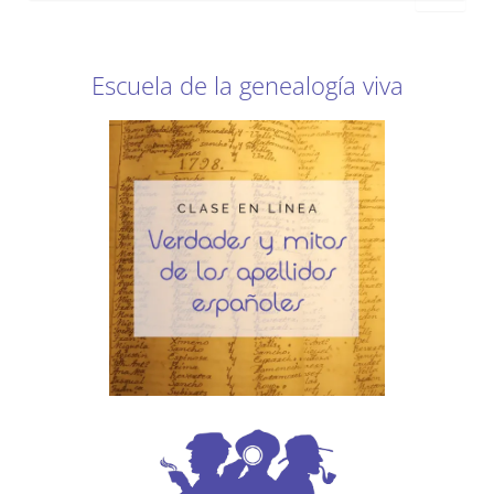
s
c
a
r
Escuela de la genealogía viva
p
o
r
: