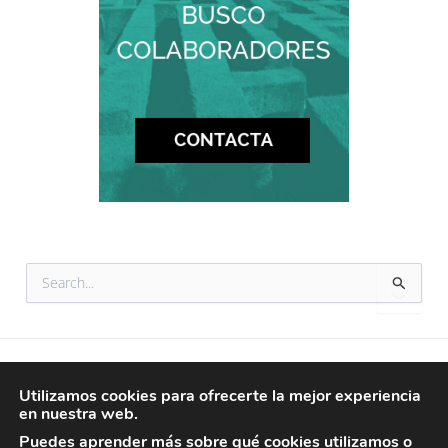
B
u
s
c
a
r
© 2026 tataranietos
p
Utilizamos cookies para ofrecerte la mejor experiencia
o
en nuestra web.
AVISO LEGAL
r
POLÍTICA DE PRIVACIDAD
Puedes aprender más sobre qué cookies utilizamos o