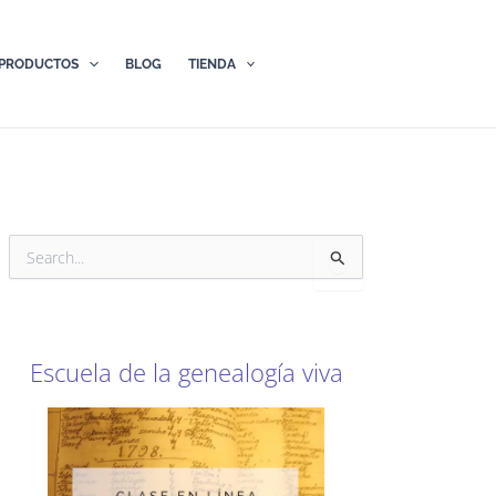
PRODUCTOS
BLOG
TIENDA
B
u
s
c
a
r
Escuela de la genealogía viva
p
o
r
: