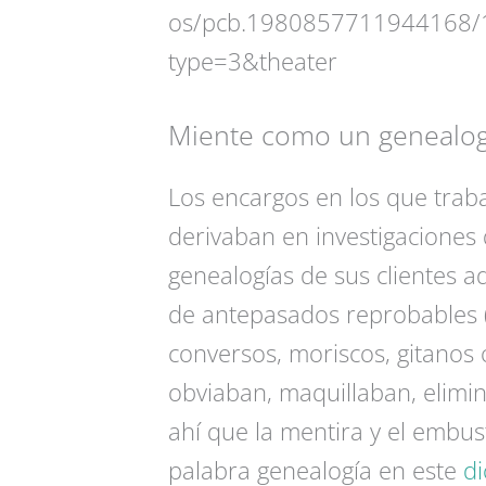
os/pcb.1980857711944168/
type=3&theater
Miente como un genealog
Los encargos en los que traba
derivaban en investigaciones 
genealogías de sus clientes a
de antepasados reprobables (
conversos, moriscos, gitanos 
obviaban, maquillaban, elimi
ahí que la mentira y el embu
palabra genealogía en este
di