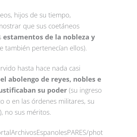
os, hijos de su tiempo,
ostrar que sus coetáneos
s
estamentos de la nobleza y
e también pertenecían ellos).
ervido hasta hace nada casi
del abolengo de reyes, nobles e
justificaban su poder
(su ingreso
to o en las órdenes militares, su
), no sus méritos.
rtalArchivosEspanolesPARES/phot