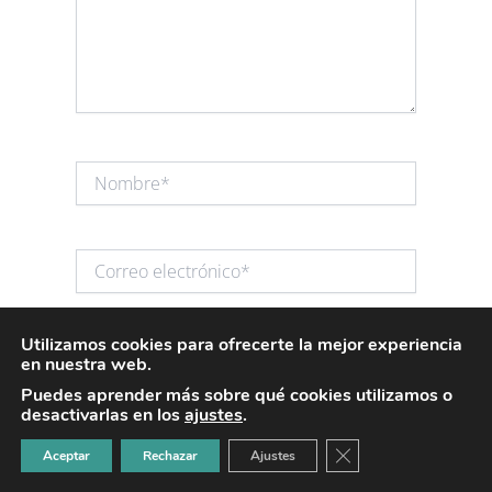
Nombre*
Correo
electrónico*
Utilizamos cookies para ofrecerte la mejor experiencia
Web
en nuestra web.
Puedes aprender más sobre qué cookies utilizamos o
desactivarlas en los
ajustes
.
CERRAR EL BANNER
Aceptar
Rechazar
Ajustes
Guarda mi nombre, correo electrónico y web