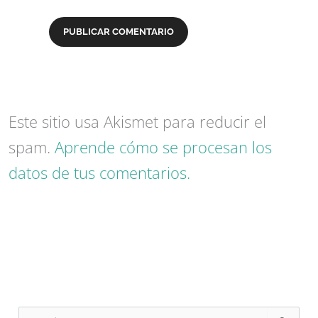
Este sitio usa Akismet para reducir el
spam.
Aprende cómo se procesan los
datos de tus comentarios.
B