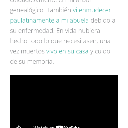
genealógico. También
vi enmudecer
paulatinamente a mi abuela
debido a
su enfermedad. En vida hubiera
hecho todo lo que necesitasen, una
vez muertos
vivo en su casa
y cuido
de su memoria.