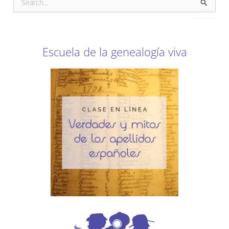
u
s
c
a
r
Escuela de la genealogía viva
p
o
r
: