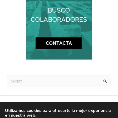
B
u
s
c
a
r
© 2026 tataranietos
p
Utilizamos cookies para ofrecerte la mejor experiencia
o
en nuestra web.
AVISO LEGAL