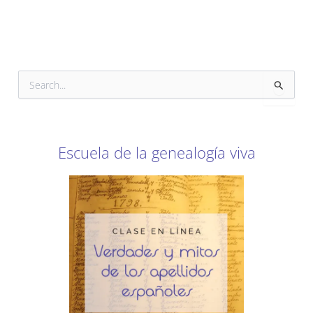
B
u
s
c
a
r
Escuela de la genealogía viva
p
o
r
: