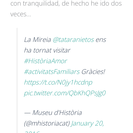
con tranquilidad, de hecho he ido dos
veces…
La Mireia
@tataranietos
ens
ha tornat visitar
#HistòriaAmor
#activitatsFamiliars
Gràcies!
https://t.co/N0jy1hcdnp
pic.twitter.com/QbKhQPsJg0
— Museu d'Història
(@mhistoriacat)
January 20,