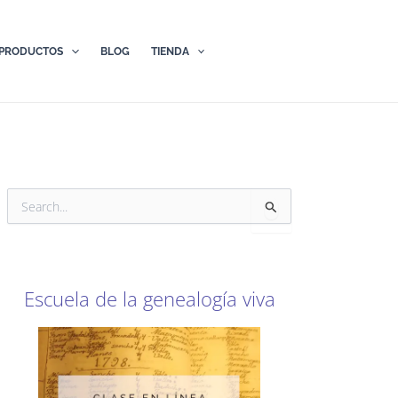
PRODUCTOS
BLOG
TIENDA
B
u
s
c
a
r
Escuela de la genealogía viva
p
o
r
: