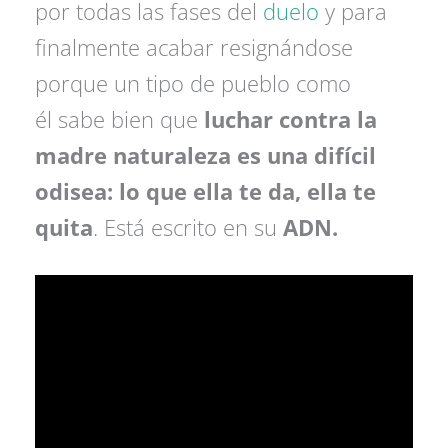
por todas las fases del
duelo
y para
finalmente acabar resignándose
porque un tipo de pueblo como
él sabe bien que
luchar contra la
madre naturaleza es una difícil
odisea: lo que ella te da, ella te
quita
. Está escrito en su
ADN.