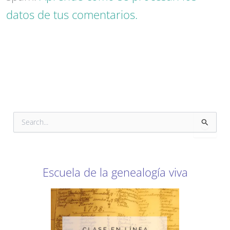
datos de tus comentarios.
B
u
s
c
a
r
Escuela de la genealogía viva
p
o
r
: