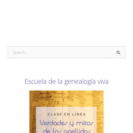
B
u
s
c
a
r
Escuela de la genealogía viva
p
o
r
: