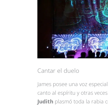
Cantar el duelo
James posee una voz especial, 
canto al espíritu y otras veces
Judith
plasmó toda la rabia co