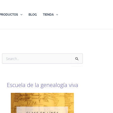
PRODUCTOS
BLOG
TIENDA
B
u
s
c
a
r
Escuela de la genealogía viva
p
o
r
: