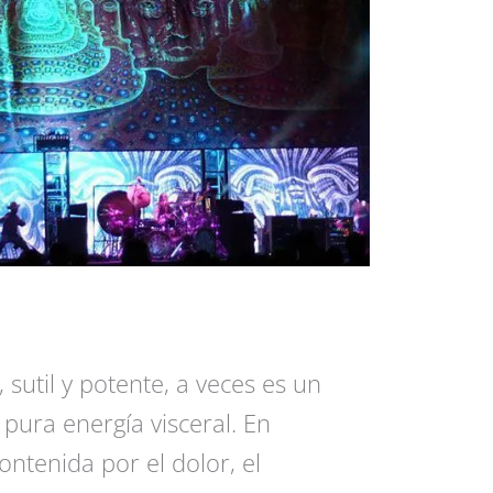
sutil y potente, a veces es un
 pura energía visceral. En
ntenida por el dolor, el