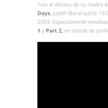
Tras el deceso de su madre le
Days.
Judith Marie sufrió 10.
2003. Especialmente emotiva
1
y
Part 2,
en donde se confi