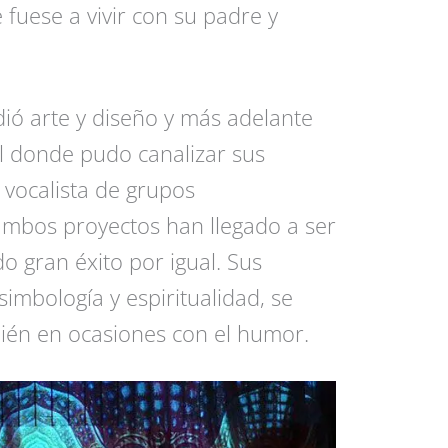
fuese a vivir con su padre y
dió arte y diseño y más adelante
l donde pudo canalizar sus
vocalista de grupos
ambos proyectos han llegado a ser
o gran éxito por igual. Sus
imbología y espiritualidad, se
ién en ocasiones con el humor.