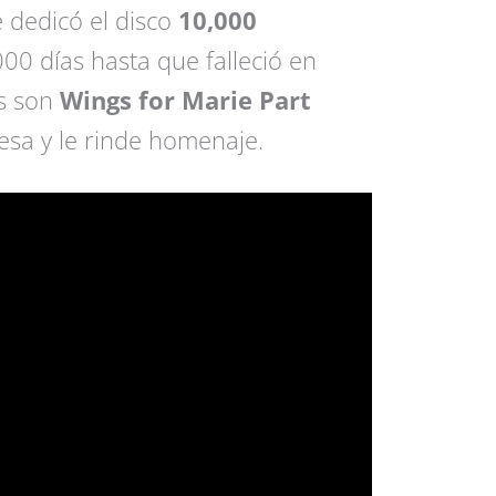
 dedicó el disco
10,000
000 días hasta que falleció en
s son
Wings for Marie Part
esa y le rinde homenaje.