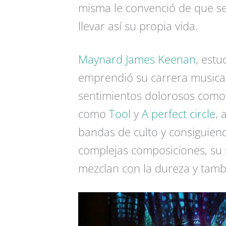
misma le convenció de que se 
llevar así su propia vida.
Maynard James Keenan
, estu
emprendió su carrera musica
sentimientos dolorosos como 
como
Tool
y
A perfect circle
, 
bandas de culto y consiguiend
complejas composiciones, su s
mezclan con la dureza y tamb