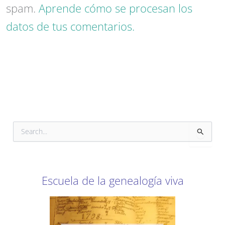
spam.
Aprende cómo se procesan los
datos de tus comentarios.
B
u
s
c
a
r
Escuela de la genealogía viva
p
o
r
: