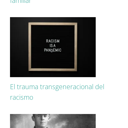
familiar
El trauma transgeneracional del
racismo