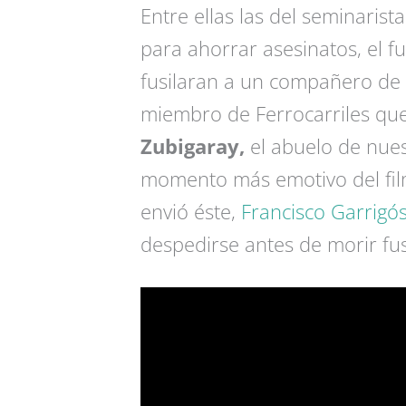
Entre ellas las del seminaris
para ahorrar asesinatos, el f
fusilaran a un compañero de u
miembro de Ferrocarriles que
Zubigaray,
el abuelo de nues
momento más emotivo del film 
envió éste,
Francisco Garrigós
despedirse antes de morir fus