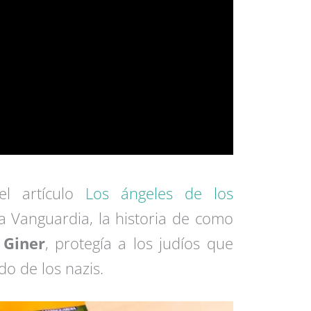
el artículo
Los ángeles de los
 Vanguardia, la historia de como
 Giner
, protegía a los judíos que
o de los nazis.