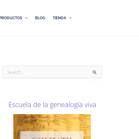
PRODUCTOS
BLOG
TIENDA
B
u
s
c
a
r
Escuela de la genealogía viva
p
o
r
: