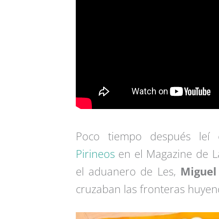
Poco tiempo después leí 
Pirineos
en el Magazine de La
el aduanero de Les,
Miguel
cruzaban las fronteras huyend