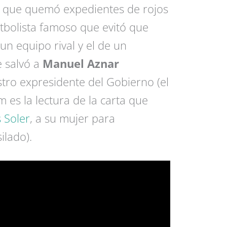
ta que quemó expedientes de rojos
utbolista famoso que evitó que
n equipo rival y el de un
 salvó a
Manuel Aznar
tro expresidente del Gobierno (el
es la lectura de la carta que
 Soler
, a su mujer para
ilado).