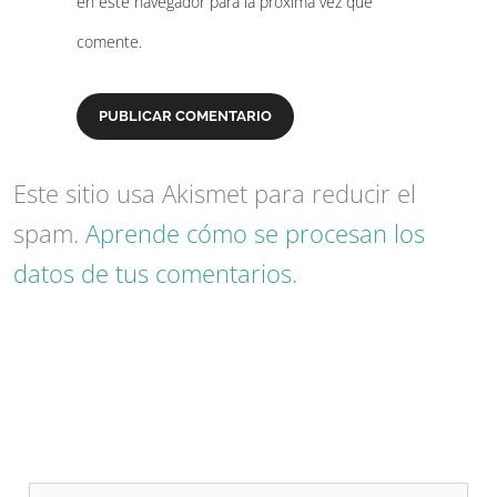
en este navegador para la próxima vez que
comente.
Este sitio usa Akismet para reducir el
spam.
Aprende cómo se procesan los
datos de tus comentarios.
B