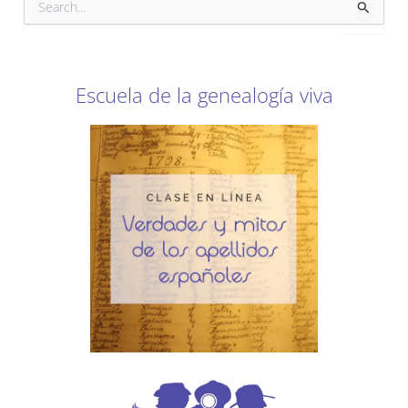
u
s
c
a
r
Escuela de la genealogía viva
p
o
r
: