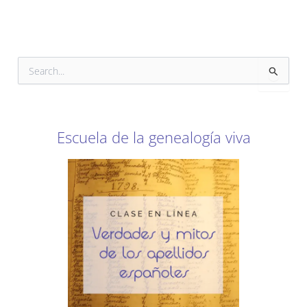
B
u
s
c
a
r
Escuela de la genealogía viva
p
o
r
: