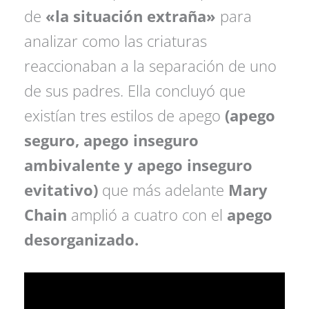
de
«la situación extraña»
para
analizar como las criaturas
reaccionaban a la separación de uno
de sus padres. Ella concluyó que
existían tres estilos de apego
(apego
seguro, apego inseguro
ambivalente y apego inseguro
evitativo)
que más adelante
Mary
Chain
amplió a cuatro con el
apego
desorganizado.