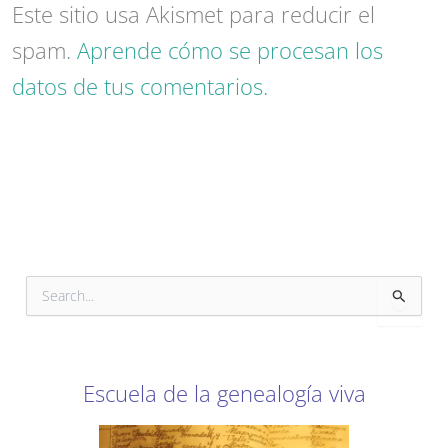
Este sitio usa Akismet para reducir el
spam.
Aprende cómo se procesan los
datos de tus comentarios.
B
u
s
c
a
r
Escuela de la genealogía viva
p
o
r