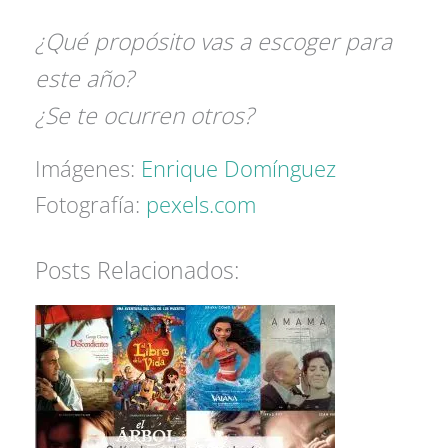
¿Qué propósito vas a escoger para
este año?
¿Se te ocurren otros?
Imágenes:
Enrique Domínguez
Fotografía:
pexels.com
Posts Relacionados: