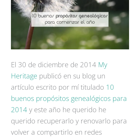
El 30 de diciembre de 2014
My
Heritage
publicó en su blog un
artículo escrito por mí titulado
10
buenos propósitos genealógicos para
2014
y este año he querido he
querido recuperarlo y renovarlo para
volver a compartirlo en redes