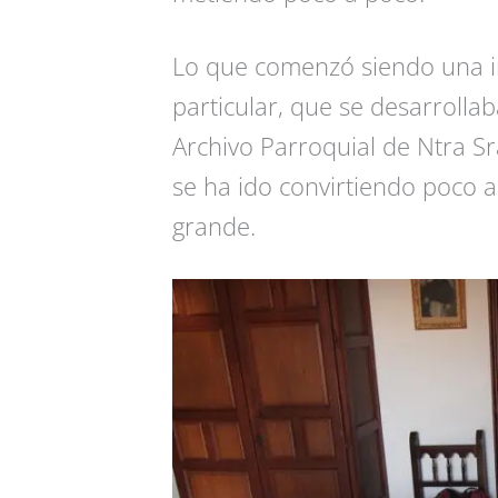
Lo que comenzó siendo una in
particular, que se desarroll
Archivo Parroquial de Ntra Sra.
se ha ido convirtiendo poco 
grande.