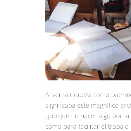
Al ver la riqueza como patri
significaba este magnífico ar
¿porqué no hacer algo por la 
como para facilitar el trabajo