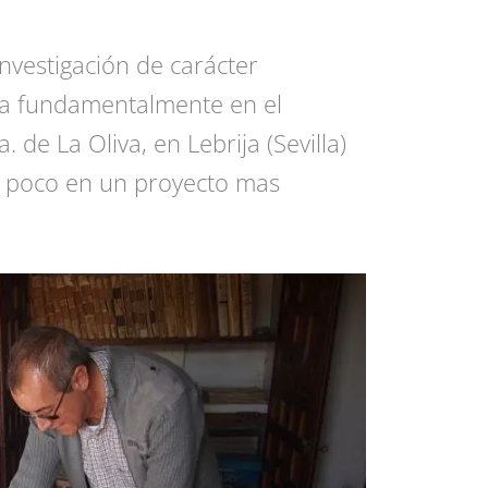
vestigación de carácter
aba fundamentalmente en el
 de La Oliva, en Lebrija (Sevilla)
a poco en un proyecto mas