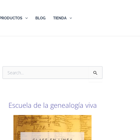
PRODUCTOS
BLOG
TIENDA
B
u
s
c
a
r
Escuela de la genealogía viva
p
o
r
: