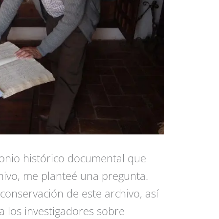
monio histórico documental que
chivo, me planteé una pregunta.
conservación de este archivo, así
 a los investigadores sobre