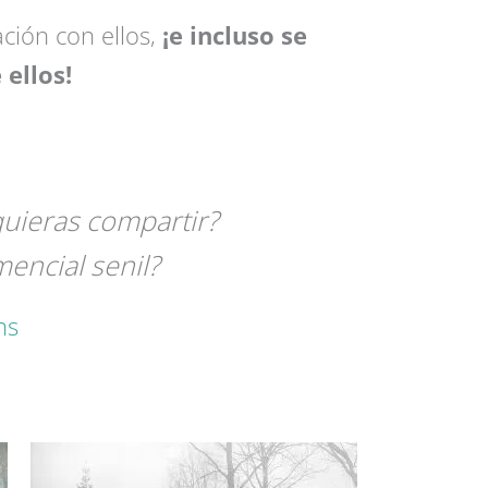
ción con ellos,
¡e incluso se
ellos!
.
quieras compartir?
encial senil?
ns