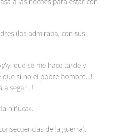
asa a las noches para estar con
dres (los admiraba, con sus
«¡Ay, que se me hace tarde y
e que si no el pobre hombre…!
a a segar…!
la niñuca».
onsecuencias de la guerra).