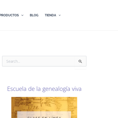
PRODUCTOS
BLOG
TIENDA
B
u
s
c
a
r
Escuela de la genealogía viva
p
o
r
: