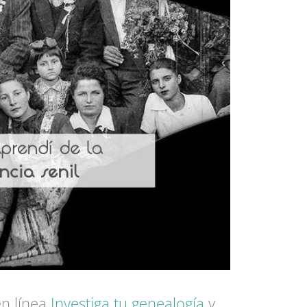
en línea
Investiga tu genealogía
y