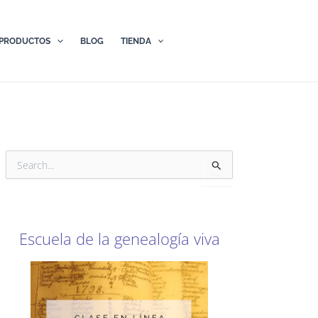
PRODUCTOS
BLOG
TIENDA
B
u
s
c
a
r
Escuela de la genealogía viva
p
o
r
: