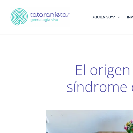
Ir
al
¿QUIÉN SOY?
IN
contenido
El origen
síndrome 