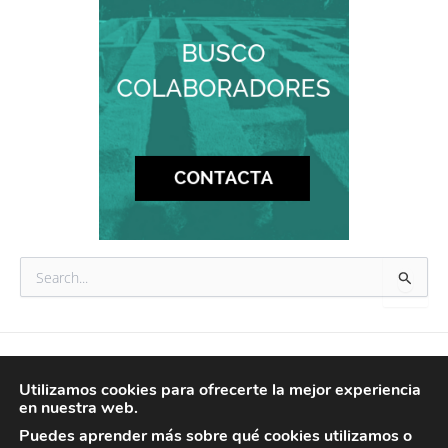
B
u
s
c
a
r
© 2026 tataranietos
p
Utilizamos cookies para ofrecerte la mejor experiencia
o
en nuestra web.
AVISO LEGAL
r
POLÍTICA DE PRIVACIDAD
Puedes aprender más sobre qué cookies utilizamos o
:
POLÍTICA DE COOKIES