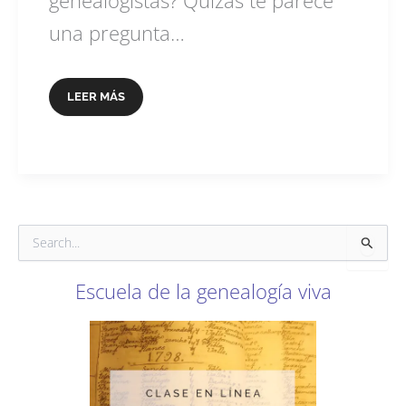
una pregunta…
¿LOS
LEER MÁS
GENEALOGISTAS
SOMOS
ÚTILES?
B
u
s
Escuela de la genealogía viva
c
a
r
p
o
r
: