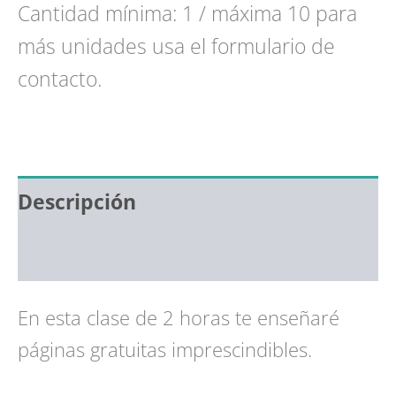
"Recursos
Cantidad mínima: 1 / máxima 10 para
en
línea
más unidades usa el formulario de
para
investigar
contacto.
tu
historia
familiar"
cantidad
Descripción
Valoraciones (0)
En esta clase de 2 horas te enseñaré
páginas gratuitas imprescindibles.