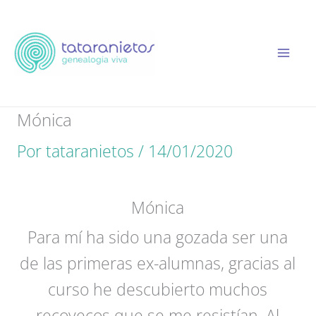
Ir
al
contenido
Mónica
Por
tataranietos
/
14/01/2020
Mónica
Para mí ha sido una gozada ser una
de las primeras ex-alumnas, gracias al
curso he descubierto muchos
recovecos que se me resistían. Al