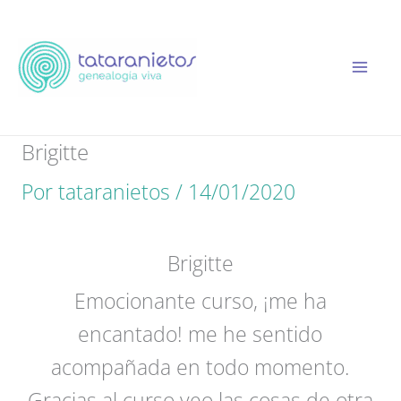
Ir
al
contenido
Brigitte
Por
tataranietos
/
14/01/2020
Brigitte
Emocionante curso, ¡me ha
encantado! me he sentido
acompañada en todo momento.
Gracias al curso veo las cosas de otra