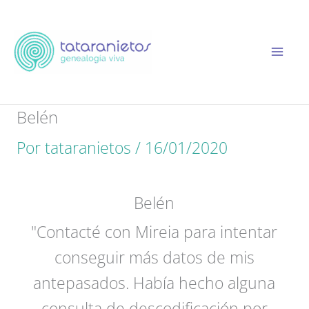
Ir
al
contenido
Belén
Por
tataranietos
/
16/01/2020
Belén
"Contacté con Mireia para intentar
conseguir más datos de mis
antepasados. Había hecho alguna
consulta de descodificación por