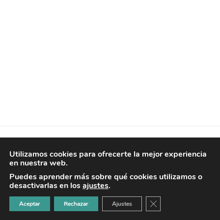
© 2026 tataranietos
Utilizamos cookies para ofrecerte la mejor experiencia
en nuestra web.
AVISO LEGAL
POLÍTICA DE PRIVACIDAD
Puedes aprender más sobre qué cookies utilizamos o
POLÍTICA DE COOKIES
desactivarlas en los
ajustes
.
CONDICIONES DE VENTA
CONTACTO
CERRAR EL BANNER
Aceptar
Rechazar
Ajustes