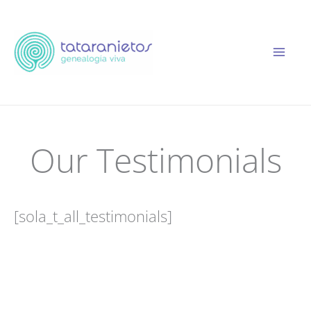
Ir
al
contenido
Our Testimonials
[sola_t_all_testimonials]