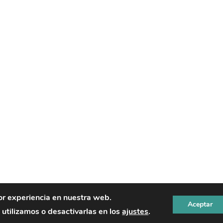
or experiencia en nuestra web.
AVISO LEGAL
POLÍTICA DE PRIVACIDAD
POLÍT
Aceptar
tilizamos o desactivarlas en los
ajustes
.