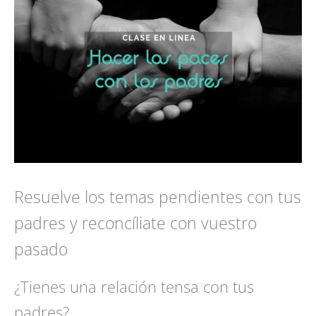
Resuelve los temas pendientes con tus
padres y reconcíliate con vuestro
pasado
¿Tienes una relación tensa con tus
padres?