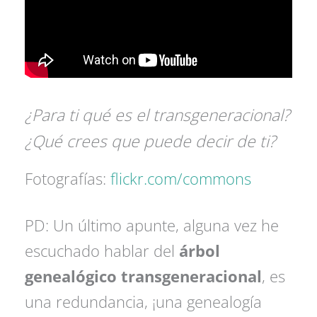
¿Para ti qué es el transgeneracional?
¿Qué crees que puede decir de ti?
Fotografías:
flickr.com/commons
PD: Un último apunte, alguna vez he
escuchado hablar del
árbol
genealógico transgeneracional
, es
una redundancia, ¡una genealogía