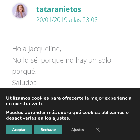
tataranietos
20/01/2019 a las 23:08
Hola Jacqueline,
No lo sé, porque no hay un solo
porqué.
Saludos
Utilizamos cookies para ofrecerte la mejor experiencia
en nuestra web.
Responder
Puedes aprender más sobre qué cookies utilizamos o
desactivarlas en los
ajustes
.
CERRAR EL BANNER
Aceptar
Rechazar
Ajustes